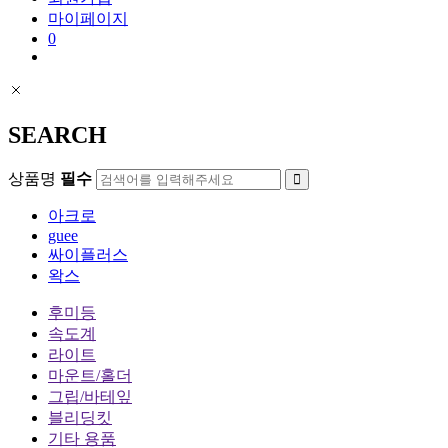
마이페이지
0
SEARCH
상품명
필수
아크로
guee
싸이플러스
왁스
후미등
속도계
라이트
마운트/홀더
그립/바테잎
블리딩킷
기타 용품