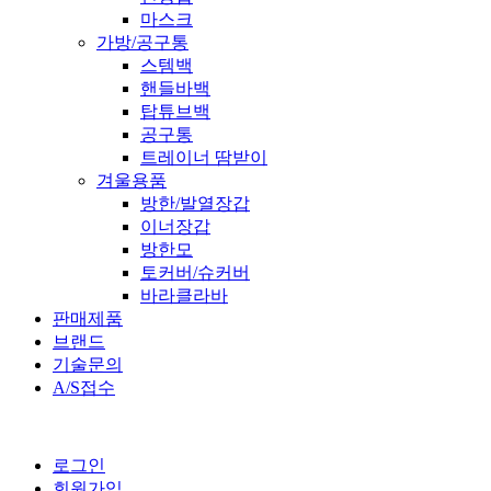
마스크
가방/공구통
스템백
핸들바백
탑튜브백
공구통
트레이너 땀받이
겨울용품
방한/발열장갑
이너장갑
방한모
토커버/슈커버
바라클라바
판매제품
브랜드
기술문의
A/S접수
로그인
회원가입