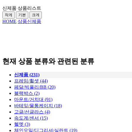
신제품 상품리스트
작게
기본
크게
HOME
상품
신제품
현재 상품 분류와 관련된 분류
신제품 (231)
프레임/휠셋 (44)
페달/빅풀리/BB (20)
블랙박스 (2)
마운트/거치대 (91)
바테잎/물통케이지 (18)
고글/선글라스 (4)
속도계/센서 (15)
헬멧 (3)
체인오일/디그리셔/실란트 (19)