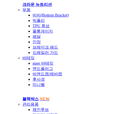
크라운 뉴트리션
부품
비비(Bottom Bracket)
빅풀리
TPU 튜브
물통게이지
페달
안장
브레이크 패드
드레일러 가드
바테잎
guee 바테잎
엔드플러그
바엔드캡/레버캡
후사경
미니벨
블랙박스
NEW
관리용품
체인루브