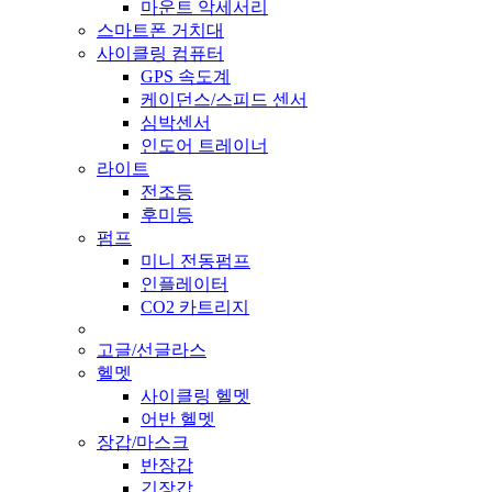
마운트 악세서리
스마트폰 거치대
사이클링 컴퓨터
GPS 속도계
케이던스/스피드 센서
심박센서
인도어 트레이너
라이트
전조등
후미등
펌프
미니 전동펌프
인플레이터
CO2 카트리지
고글/선글라스
헬멧
사이클링 헬멧
어반 헬멧
장갑/마스크
반장갑
긴장갑