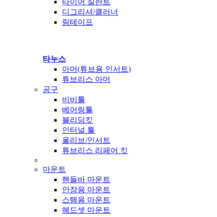
타이어 실란트
디그리셔/클러너
림테이프
타누스
아머(튜브용 인서트)
튜브리스 아머
공구
비비툴
베어링툴
블리딩킷
인터널 툴
올리브/인서트
튜브리스 리페어 킷
마운트
핸들바 마운트
안장용 마운트
스템용 마운트
헤드셋 마운트