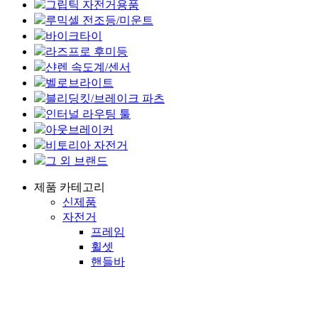
그립틱 자전거용품
루믹셀 전조등/미운트
바이크타이
라즈프로 후미등
샨렌 속도계/센서
벨로브라이트
블리딩킷/브레이크 파츠
인터널 라우팅 툴
아웃브레이커
비토리아 자전거
그 외 브랜드
제품 카테고리
신제품
자전거
프레임
휠셋
핸들바