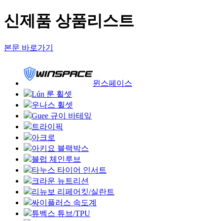
신제품 상품리스트
본문 바로가기
윈스페이스
Lún 룬 휠셋
우나스 휠셋
Guee 규이 바테잎
트라이픽
아크로
아키요 블랙박스
블럽 체인루브
타누스 타이어 인서트
크라운 뉴트리션
리뉴보 리페어킷/실란트
싸이플러스 속도계
튜벡스 튜브/TPU