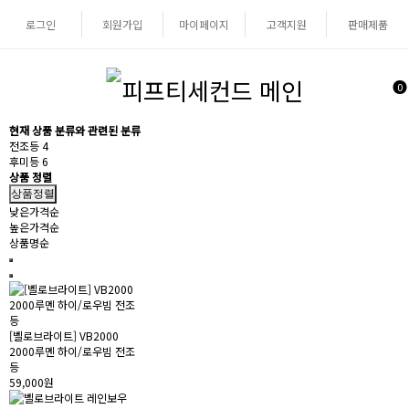
로그인
회원가입
마이페이지
고객지원
판매제품
0
현재 상품 분류와 관련된 분류
전조등
4
후미등
6
상품 정렬
상품정렬
낮은가격순
높은가격순
상품명순
[벨로브라이트] VB2000
2000루멘 하이/로우빔 전조
등
59,000원