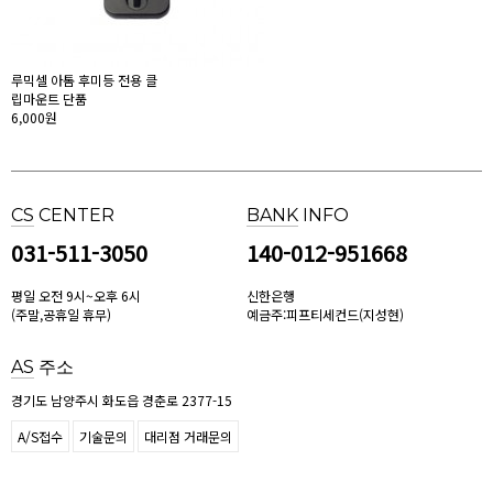
루믹셀 아톰 후미등 전용 클
립마운트 단품
6,000원
CS
CENTER
BANK
INFO
031-511-3050
140-012-951668
평일 오전 9시~오후 6시
신한은행
(주말,공휴일 휴무)
예금주:피프티세컨드(지성현)
AS
주소
경기도 남양주시 화도읍 경춘로 2377-15
A/S접수
기술문의
대리점 거래문의